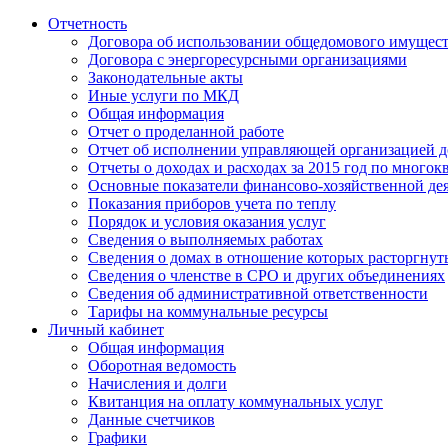
Отчетность
Договора об использовании общедомового имущес
Договора с энергоресурсными организациями
Законодательные акты
Иные услуги по МКД
Общая информация
Отчет о проделанной работе
Отчет об исполнении управляющей организацией д
Отчеты о доходах и расходах за 2015 год по много
Основные показатели финансово-хозяйственной де
Показания приборов учета по теплу
Порядок и условия оказания услуг
Сведения о выполняемых работах
Сведения о домах в отношение которых расторгнут
Сведения о членстве в СРО и других объединениях
Сведения об административной ответственности
Тарифы на коммунальные ресурсы
Личный кабинет
Общая информация
Оборотная ведомость
Начисления и долги
Квитанция на оплату коммунальных услуг
Данные счетчиков
Графики