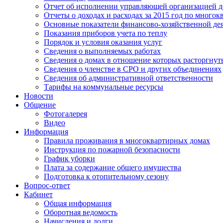
Отчет об исполнении управляющей организацией д
Отчеты о доходах и расходах за 2015 год по много
Основные показатели финансово-хозяйственной де
Показания приборов учета по теплу
Порядок и условия оказания услуг
Сведения о выполняемых работах
Сведения о домах в отношение которых расторгнут
Сведения о членстве в СРО и других объединениях
Сведения об административной ответственности
Тарифы на коммунальные ресурсы
Новости
Общение
Фотогалерея
Видео
Информация
Правила проживания в многоквартирных домах
Инструкция по пожарной безопасности
График уборки
Плата за содержание общего имущества
Подготовка к отопительному сезону
Вопрос-ответ
Кабинет
Общая информация
Оборотная ведомость
Начисления и долги