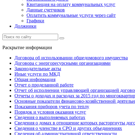
Квитанция на оплату коммунальных услуг
Данные счетчиков
Оплатить коммунальные услуги через сайт
Графики
Должники
Раскрытие информации
Договора об использовании общедомового имущества
Договора с энергоресурсными организациями
Законодательные акты
Иные услуги по МКД
Общая информация
Отчет о проделанной работе
Отчет об исполнении управляющей организацией догово
Отчеты о доходах и расходах за 2015 год по многокварт
Основные показатели финансово-хозяйственной деятель
Показания приборов учета по теплу
Порядок и условия оказания услуг
Сведения о выполняемых работах
Сведения о домах в отношение которых расторгнуты дог
Сведения о членстве в СРО и других объединениях
Сведения об административной ответственности