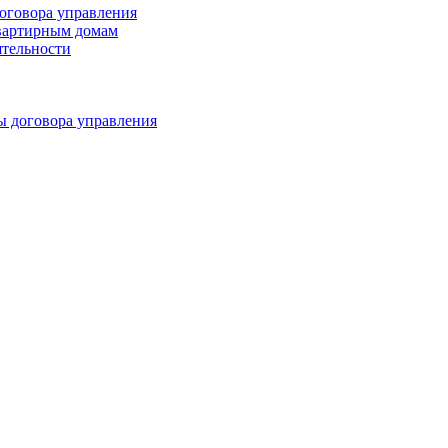
оговора управления
квартирным домам
ятельности
ы договора управления