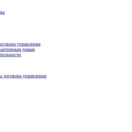
тва
оговора управления
квартирным домам
ятельности
ы договора управления