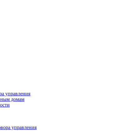
ра управления
ирным домам
ности
овора управления