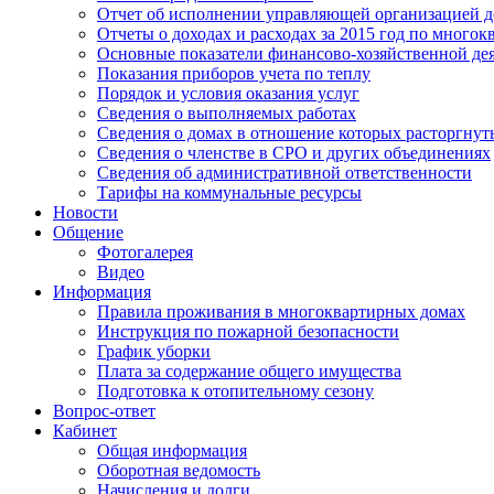
Отчет об исполнении управляющей организацией д
Отчеты о доходах и расходах за 2015 год по много
Основные показатели финансово-хозяйственной де
Показания приборов учета по теплу
Порядок и условия оказания услуг
Сведения о выполняемых работах
Сведения о домах в отношение которых расторгнут
Сведения о членстве в СРО и других объединениях
Сведения об административной ответственности
Тарифы на коммунальные ресурсы
Новости
Общение
Фотогалерея
Видео
Информация
Правила проживания в многоквартирных домах
Инструкция по пожарной безопасности
График уборки
Плата за содержание общего имущества
Подготовка к отопительному сезону
Вопрос-ответ
Кабинет
Общая информация
Оборотная ведомость
Начисления и долги