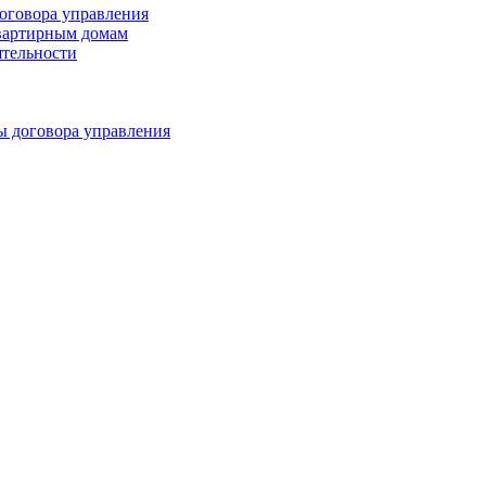
оговора управления
квартирным домам
ятельности
ы договора управления