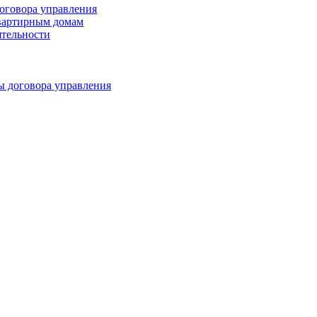
оговора управления
квартирным домам
ятельности
ы договора управления