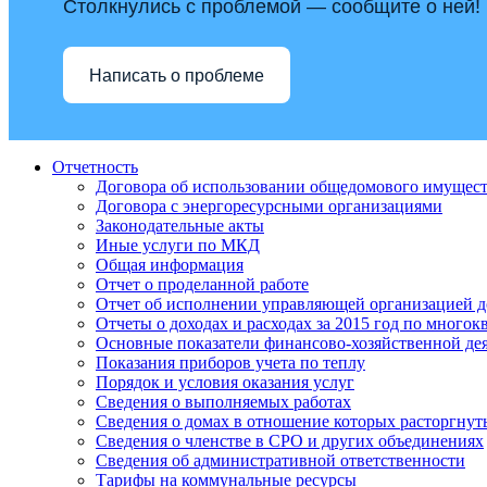
Столкнулись с проблемой — сообщите о ней!
Написать о проблеме
Отчетность
Договора об использовании общедомового имущес
Договора с энергоресурсными организациями
Законодательные акты
Иные услуги по МКД
Общая информация
Отчет о проделанной работе
Отчет об исполнении управляющей организацией д
Отчеты о доходах и расходах за 2015 год по много
Основные показатели финансово-хозяйственной де
Показания приборов учета по теплу
Порядок и условия оказания услуг
Сведения о выполняемых работах
Сведения о домах в отношение которых расторгнут
Сведения о членстве в СРО и других объединениях
Сведения об административной ответственности
Тарифы на коммунальные ресурсы