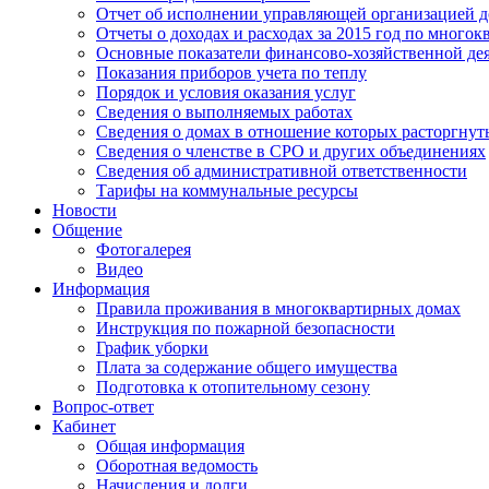
Отчет об исполнении управляющей организацией д
Отчеты о доходах и расходах за 2015 год по много
Основные показатели финансово-хозяйственной де
Показания приборов учета по теплу
Порядок и условия оказания услуг
Сведения о выполняемых работах
Сведения о домах в отношение которых расторгнут
Сведения о членстве в СРО и других объединениях
Сведения об административной ответственности
Тарифы на коммунальные ресурсы
Новости
Общение
Фотогалерея
Видео
Информация
Правила проживания в многоквартирных домах
Инструкция по пожарной безопасности
График уборки
Плата за содержание общего имущества
Подготовка к отопительному сезону
Вопрос-ответ
Кабинет
Общая информация
Оборотная ведомость
Начисления и долги