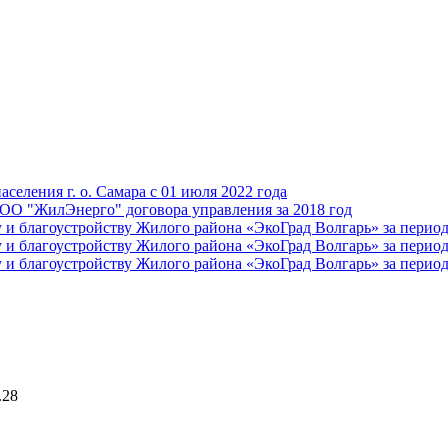
селения г. о. Самара с 01 июля 2022 года
ОО "ЖилЭнерго" договора управления за 2018 год
и благоустройству Жилого района «ЭкоГрад Волгарь» за период с 
и благоустройству Жилого района «ЭкоГрад Волгарь» за период с 
и благоустройству Жилого района «ЭкоГрад Волгарь» за период с 
.28