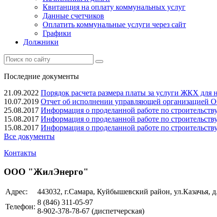
Квитанция на оплату коммунальных услуг
Данные счетчиков
Оплатить коммунальные услуги через сайт
Графики
Должники
Последние документы
21.09.2022
Порядок расчета размера платы за услуги ЖКХ для на
10.07.2019
Отчет об исполнении управляющей организацией О
25.08.2017
Информация о проделанной работе по строительству 
15.08.2017
Информация о проделанной работе по строительству 
15.08.2017
Информация о проделанной работе по строительству 
Все документы
Контакты
ООО "ЖилЭнерго"
Адрес:
443032, г.Самара, Куйбышевский район, ул.Казачья, д
8 (846)
311-05-97
Телефон:
8-902-378-78-67 (диспетчерская)