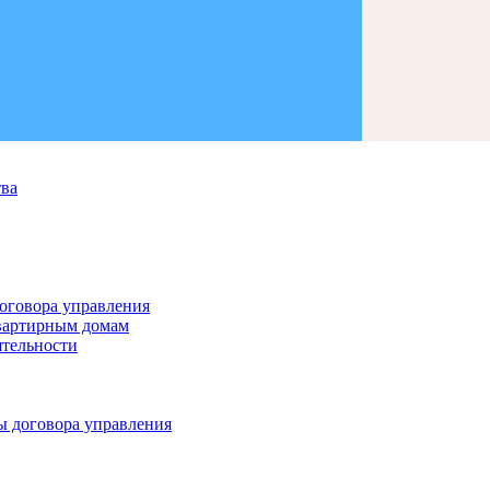
тва
оговора управления
квартирным домам
ятельности
ы договора управления