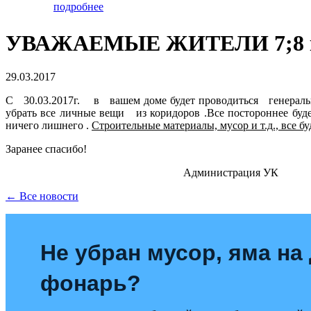
подробнее
УВАЖАЕМЫЕ ЖИТЕЛИ 7;8 к
29.03.2017
С 30.03.2017г. в вашем доме будет проводиться генеральна
убрать все личные вещи из коридоров .Все постороннее бу
ничего лишнего .
Строительные материалы, мусор и т.д., 
Заранее спа
Администрация УК
← Все новости
Не убран мусор, яма на 
фонарь?