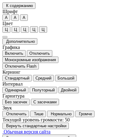
К содержанию
Шрифт
А
А
А
Цвет
Ц
Ц
Ц
Ц
Ц
Дополнительно
Графика
Включить
Отключить
Монохромные изображения
Отключить Flash
Кернинг
Стандартный
Средний
Большой
Интервал
Одинарный
Полуторный
Двойной
Гарнитура
Без засечек
С засечками
Звук
Отключить
Тише
Нормально
Громче
Текущий уровень громкости:
50
Вернуть стандартные настройки
Обычная версия сайта